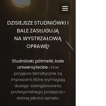
DZISIEJSZE STUDNIÓWKI I
BALE ZASŁUGUJĄ
NA WYSTRZAŁOWĄ
OPRAWĘ!
Studniówki, półmetki, bale
uniwersyteckie
i inne
przyjęcia tematyczne są
imprezami, które wymagają
dużego zaangażowania,
profesjonalnego podejścia i
dobrej jakości sprzętu.