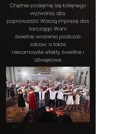
Chętnie podejmę się kolejnego
wyzwania, aby
poprowadzić Waszą imprezę dos
tarczając Wam
świetne wrażenia podczas
zabaw, a także
niesamowite efekty świetlne i
dźwiękowe.