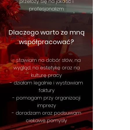
przełoży się na jakość i
profesjonalizm.
Dlaczego warto ze mną
współpracować?
- stawiam na dobór słów, na
wygląd, na estetykę oraz na
kulturę pracy
- działam legalnie i wystawiam
faktury
- pomagam przy organizacji
imprezy
- doradzam oraz podsuwam
ciekawe pomysły