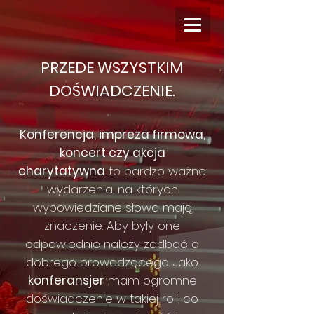
PRZEDE WSZYSTKIM
DOŚWIADCZENIE.
Konferencja, impreza firmowa,
koncert czy akcja
charytatywna
to bardzo ważne
wydarzenia, na których
wypowiedziane słowa mają
znaczenie. Aby były one
odpowiednie należy zadbać o
dobrego prowadzącego. Jako
konferansjer
mam ogromne
doświadczenie w takiej roli, co